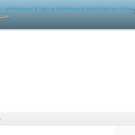
ssum
»