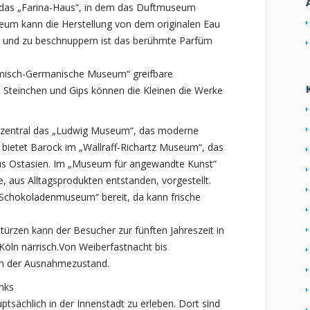
et das „Farina-Haus“, in dem das Duftmuseum
seum kann die Herstellung von dem originalen Eau
n und zu beschnuppern ist das berühmte Parfüm
Römisch-Germanische Museum“ greifbare
en Steinchen und Gips können die Kleinen die Werke
 zentral das „Ludwig Museum“, das moderne
t bietet Barock im „Wallraff-Richartz Museum“, das
s Ostasien. Im „Museum für angewandte Kunst“
, aus Alltagsprodukten entstanden, vorgestellt.
„Schokoladenmuseum“ bereit, da kann frische
türzen kann der Besucher zur fünften Jahreszeit in
Köln närrisch.Von Weiberfastnacht bis
ln der Ausnahmezustand.
inks
ptsächlich in der Innenstadt zu erleben. Dort sind