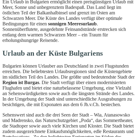
Ein Urlaub in Bulgarien ermöglicht einen preisgünstigen Urlaub mit
Meer, Sonne und unbegrenztem Badespaß. Das Land liegt im
östlichen Teil der Balkanhalbinsel und grenzt im Osten am
Schwarzen Meer. Die Küste des Landes verfügt über optimale
Bedingungen für einen
sonnigen Meeresurlaub
.
Sonnenüberflutete, ausgedehnte Feinsandstrände erstrecken sich
entlang dem warmen Schwarzen Meer – ein Traum für
erholungshungrige Reisende.
Urlaub an der Küste Bulgariens
Bulgarien können Urlauber aus Deutschland in zwei Flugstunden
erreichen. Die beliebtesten Urlaubsregionen sind die Küstengebiete
im südlichen Teil des Landes. Die größte und bedeutendste Stadt der
Region ist Burgas
. Die Stadt verfügt über einen modernisierten
Flughafen und bietet eine naturbelassene Umgebung, eine Vielzahl
an Sehenswürdigkeiten sowie auch die längsten Strände des Landes.
In der Umgebung der Stadt sind unterschiedliche Ausgrabungen zu
besichtigen, die mit Exponaten aus dem 6 Jh.v.Ch. bestechen.
Sehenswert sind auch die drei Seen der Stadt – Wia, Atanasowsko
und Madrensko, das Naturschutzgebiet „Poda“, das Sommertheater,
die Stadtoper sowie auch viele Kirchen und Kloster. Die Stadt bietet
zudem ausgezeichnete Einkaufsmöglichkeiten, edle Restaurants und
Partylocations. Zu den beliebtesten Ferienorten im Süden des