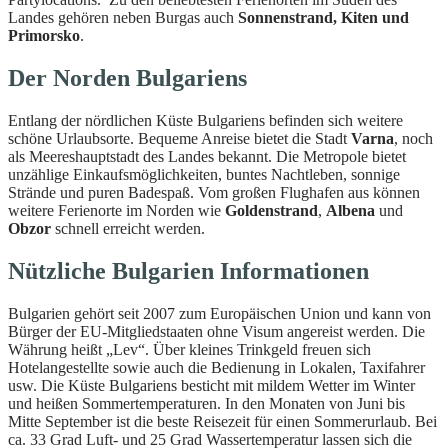
Landes gehören neben Burgas auch
Sonnenstrand, Kiten und
Primorsko
.
Der Norden Bulgariens
Entlang der nördlichen Küste Bulgariens befinden sich weitere
schöne Urlaubsorte. Bequeme Anreise bietet die Stadt
Varna
, noch
als Meereshauptstadt des Landes bekannt. Die Metropole bietet
unzählige Einkaufsmöglichkeiten, buntes Nachtleben, sonnige
Strände und puren Badespaß. Vom großen Flughafen aus können
weitere Ferienorte im Norden wie
Goldenstrand
,
Albena
und
Obzor
schnell erreicht werden.
Nützliche Bulgarien Informationen
Bulgarien gehört seit 2007 zum Europäischen Union und kann von
Bürger der EU-Mitgliedstaaten ohne Visum angereist werden. Die
Währung heißt „Lev“. Über kleines Trinkgeld freuen sich
Hotelangestellte sowie auch die Bedienung in Lokalen, Taxifahrer
usw. Die Küste Bulgariens besticht mit mildem Wetter im Winter
und heißen Sommertemperaturen. In den Monaten von Juni bis
Mitte September ist die beste Reisezeit für einen Sommerurlaub. Bei
ca. 33 Grad Luft- und 25 Grad Wassertemperatur lassen sich die