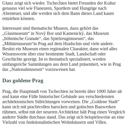
Glanz zeigt sich wieder. Tschechien bietet Freunden der Kultur
genauso viel wie Flaneuren, Sportlern und Hungrige nach
Abenteuer, und alle werden sich dem Bann dieses Land kaum
entziehen können.
Interessant sind thematische Museen, dazu gehört das
„Glasmuseum“ in Nový Bor und Kamenický, das Museum
„böhmische Granate“, das Spielzeugmuseum“, das
„Militärmuseum“in Prag auf dem Hradschin und viele andere.
Besitzt ein Museum einen regionalen Charakter, dann wird alles
Wissenswerte über eine bestimmte Stadt, Landschaft oder
Geschichte gezeigt. Ist es thematisch spezialisiert, werden
umfangreiche Sammlungen aus dem Land präsentiert, wie in Prag
das „Nationalmuseum“ vorzuweisen hat.
Das goldene Prag
Prag, die Hauptstadt von Tschechien ist bereits über 1000 Jahre alt
und kann eine Fülle historischer Gebäude aus verschiedensten
architektonischen Stilrichtungen vorweisen. Die „Goldene Stadt“
kann sich mit prachtvollen barocken und gotischen Bauwerken
rühmen, selbst mit der neueren Architektur hält Prag einen Vergleich
anderer Städte durchaus stand. Das zeigt sich beispielsweise an eine
Vielzahl von funktionalistischen Wohnhäusern und Villen.