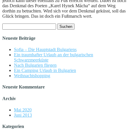
jedoch kann dieser ebenfalls zu Fuß erreicht werden. Dabei ist noch
das Denkmal des Poeten „Karel Hynek Mácha“ auf dem Weg
dorthin zu betrachten. Wird sich vor dem Denkmal geküsst, soll das
Glück bringen. Das ist doch ein Fußmarsch wert.
Suchen
nach:
Neueste Beiträge
Sofia – Die Hauptstadt Bulgariens
Ein traumhafter Urlaub an der bulgarischen
Schwarzmeerküste
Nach Bulgarien fliegen
Ein Camping Urlaub in Bulgarien
Weihnachtshopping
Neueste Kommentare
Archiv
Mai 2020
Juni 2013
Kategorien