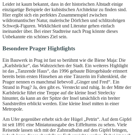
Leider ist kaum bekannt, dass in der historischen Altstadt einige
einzigartige Beispiele der kubistischen Architektur zu finden sind.
Hier ergibt sich ein perfektes Zusammenspiel zwischen
wildromantischer Natur, malerische Dörfchen und schlitzohrigen
Schwejk-Figuren. Wirklichkeit und Literatur gehen einfach
ineinander über. Bei einer Stadtreise nach Prag könnte dieses
Unbekannte ein schönes Ziel sein.
Besondere Prager Hightlights
Ein Bauwerk in Prag ist fast so berühmt wie die Biene Maja: Die
„Karlsbrücke“, das Wahrzeichen der Stadt. Ein weiteres Highlight
ist das „Tanzende Haus“, das 1996 gebaute Bürogebäude erinnert
bereits beim ersten Hinsehen an eine Tänzerin im Faltenkleid, die
Prager nennen es manchmal liebevoll „Ginger und Fred“. Ein
Strand in Prag? Ja, den gibt es. Versteckt und ruhig. In der Mitte der
Karlsbrücke führt eine Treppe auf die kleine Insel Strelecky
hinunter, da kann an der Spitze der Insel tatsächlich ein breiter
Sandstreifen erblickt werden. Eine kleine Insel mitten in einer
Metropole.
Am Ufer gegenüber erhebt sich der Hügel „Petrin“. Auf dem Gipfel
ist seit 1891 eine Miniaturausgabe des Eiffelturms zu sehen. Viele
Reisende lassen sich mit der Zahnradbahn auf den Gipfel bringen,