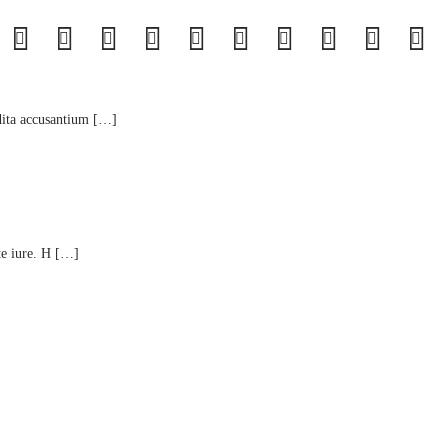
dita accusantium […]
nte iure. H […]