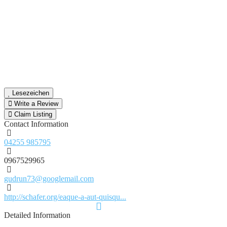
Lesezeichen
Write a Review
Claim Listing
Contact Information
04255 985795
0967529965
gudrun73@googlemail.com
http://schafer.org/eaque-a-aut-quisqu...
Detailed Information