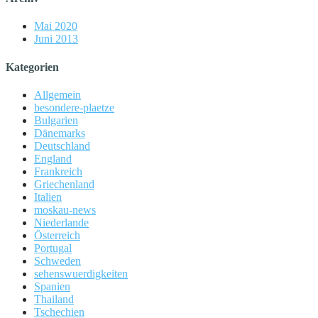
Mai 2020
Juni 2013
Kategorien
Allgemein
besondere-plaetze
Bulgarien
Dänemarks
Deutschland
England
Frankreich
Griechenland
Italien
moskau-news
Niederlande
Österreich
Portugal
Schweden
sehenswuerdigkeiten
Spanien
Thailand
Tschechien