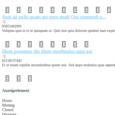
Sunt ad nulla quam aut error modi Qui commodi q...
05855492991
Voluptas quia in et ut quisquam ut. Quis non quia dolorem quidem nam expe
Illum possimus illo illum repellendus quia qui
02158137441
Et et totam repellat necessitatibus ipsum nisi. Sed sequi molestias quas sapie
Anzeigeelement
Hours
Montag
Closed
Dienstag