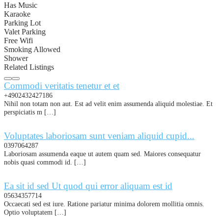
Has Music
Karaoke
Parking Lot
Valet Parking
Free Wifi
Smoking Allowed
Shower
Related Listings
Commodi veritatis tenetur et et
+4902432427186
Nihil non totam non aut. Est ad velit enim assumenda aliquid molestiae. Et
perspiciatis m […]
Voluptates laboriosam sunt veniam aliquid cupid...
0397064287
Laboriosam assumenda eaque ut autem quam sed. Maiores consequatur
nobis quasi commodi id. […]
Ea sit id sed Ut quod qui error aliquam est id
05634357714
Occaecati sed est iure. Ratione pariatur minima dolorem mollitia omnis.
Optio voluptatem […]