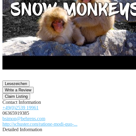
Lesezeichen
Write a Review
Claim Listing
Contact Information
+49(0)2539 19961
06365919385
bsimon@behrens.com
http://schuster.com/ratione-modi-quo-...
Detailed Information